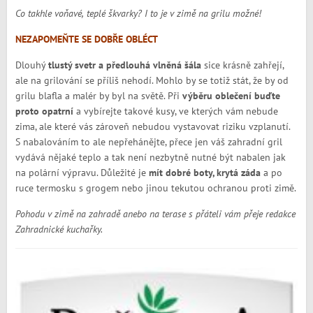
Co takhle voňavé, teplé škvarky? I to je v zimě na grilu možné!
NEZAPOMEŇTE SE DOBŘE OBLÉCT
Dlouhý
tlustý svetr a předlouhá vlněná šála
sice krásně zahřejí,
ale na grilování se příliš nehodí. Mohlo by se totiž stát, že by od
grilu blafla a malér by byl na světě. Při
výběru oblečení buďte
proto opatrní
a vybírejte takové kusy, ve kterých vám nebude
zima, ale které vás zároveň nebudou vystavovat riziku vzplanutí.
S nabalováním to ale nepřehánějte, přece jen váš zahradní gril
vydává nějaké teplo a tak není nezbytně nutné být nabalen jak
na polární výpravu. Důležité je
mít dobré boty, krytá záda
a po
ruce termosku s grogem nebo jinou tekutou ochranou proti zimě.
Pohodu v zimě na zahradě anebo na terase s přáteli vám přeje redakce
Zahradnické kuchařky.