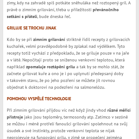
zimy, kdy na zahradě spíš potkáte sněhuláka než roztopený gril. A
právě o zimním grilování, třeba u příležitosti
převánočního
setkání s přáteli
, bude dneska řeč.
GRILUJE SE TROCHU JINAK
Kdo by se při
zimním grilování
striktně řídil recepty z grilovacích
kuchařek, velmi pravděpodobně by zplakal nad výdělkem. Tyto
recepty totiž vychází z předpokladu, že se griluje pouze v na jaře
a v létě. Nepočítají proto se sníženou venkovní teplotou, která
například
zpomaluje roztápění grilu
a tak by se mohlo stát, že
začnete grilovat kuře a ono je i po uplynutí předepsaný doby
v takovém stavu, že po jeho pozření se můžete jít rovnou
objednat k doktorovi na podezření na salmonelózu.
POMOHOU VYSPĚLÉ TECHNOLOGIE
Při zimním grilování přijdou víc než když jindy vhod
různé měřicí
přístroje
jako jsou teploměry, termosondy atp. Zatímco v sezóně
se můžou i méně protřelí fanoušci grilování spolehnout na svůj
úsudek a své instinkty, protože venkovní teplota se nijak
neprojevuje na fungování grilu, v zimě se propečení zejména