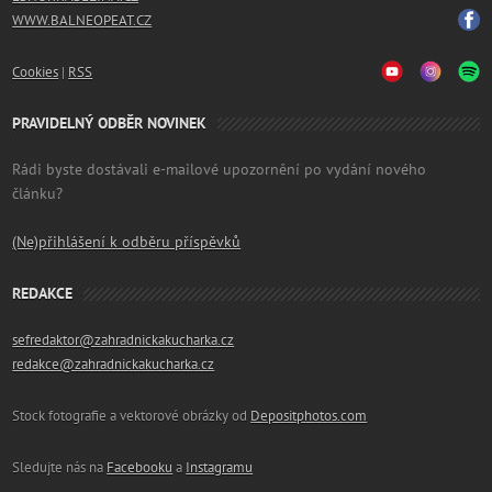
WWW.BALNEOPEAT.CZ
Cookies
|
RSS
PRAVIDELNÝ ODBĚR NOVINEK
Rádi byste dostávali e-mailové upozornění po vydání nového
článku?
(Ne)přihlášení k odběru příspěvků
REDAKCE
sefredaktor@zahradnickakucharka.cz
redakce@zahradnickakucharka.cz
Stock fotografie a vektorové obrázky od
Depositphotos.com
Sledujte nás na
Facebooku
a
Instagramu