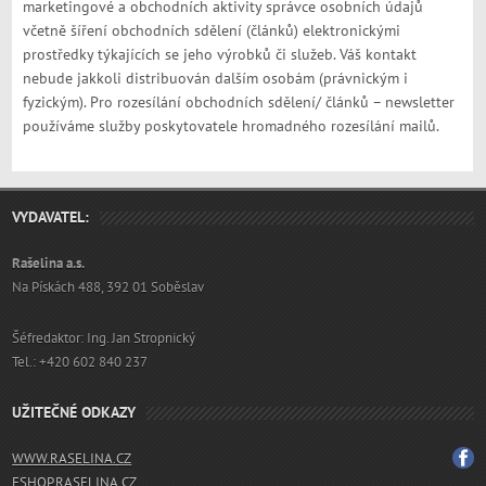
marketingové a obchodních aktivity správce osobních údajů
včetně šíření obchodních sdělení (článků) elektronickými
prostředky týkajících se jeho výrobků či služeb. Váš kontakt
nebude jakkoli distribuován dalším osobám (právnickým i
fyzickým). Pro rozesílání obchodních sdělení/ článků – newsletter
používáme služby poskytovatele hromadného rozesílání mailů.
VYDAVATEL:
Rašelina a.s.
Na Pískách 488, 392 01 Soběslav
Šéfredaktor: Ing. Jan Stropnický
Tel.: +420 602 840 237
UŽITEČNÉ ODKAZY
WWW.RASELINA.CZ
ESHOP.RASELINA.CZ