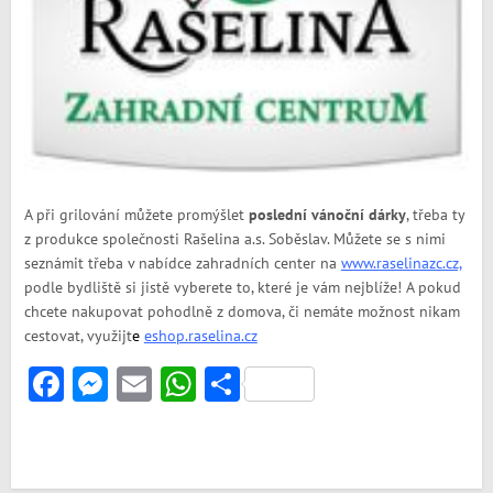
A při grilování můžete promýšlet
poslední vánoční dárky
, třeba ty
z produkce společnosti Rašelina a.s. Soběslav. Můžete se s nimi
seznámit třeba v nabídce zahradních center na
www.raselinazc.cz,
podle bydliště si jistě vyberete to, které je vám nejblíže! A pokud
chcete nakupovat pohodlně z domova, či nemáte možnost nikam
cestovat, využijt
e
eshop.raselina.cz
Facebook
Messenger
Email
WhatsApp
Share