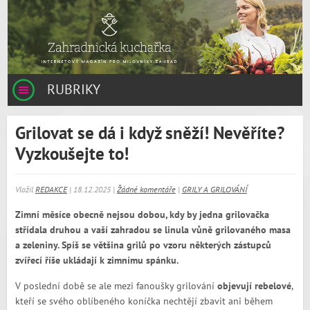
RUBRIKY
Grilovat se dá i když sněží! Nevěříte?
Vyzkoušejte to!
Vložil
REDAKCE
| 18.12.2025 |
Žádné komentáře
|
GRILY A GRILOVÁNÍ
Zimní měsíce obecně nejsou dobou, kdy by jedna grilovačka
střídala druhou a vaší zahradou se linula vůně grilovaného masa
a zeleniny. Spíš se většina grilů po vzoru některých zástupců
zvířecí říše ukládají k zimnímu spánku.
V poslední době se ale mezi fanoušky grilování
objevují rebelové
,
kteří se svého oblíbeného koníčka nechtějí zbavit ani během