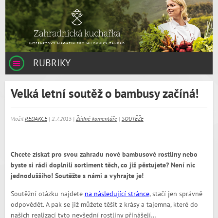
RUBRIKY
Velká letní soutěž o bambusy začíná!
Vložil
REDAKCE
| 2.7.2015 |
Žádné komentáře
|
SOUTĚŽE
Chcete získat pro svou zahradu nové bambusové rostliny nebo
byste si rádi doplnili sortiment těch, co již pěstujete? Není nic
jednoduššího! Soutěžte s námi a vyhrajte je!
Soutěžní otázku najdete
na následující stránce
, stačí jen správně
odpovědět. A pak se již můžete těšit z krásy a tajemna, které do
našich realizací tyto nevšední rostliny přinášejí…