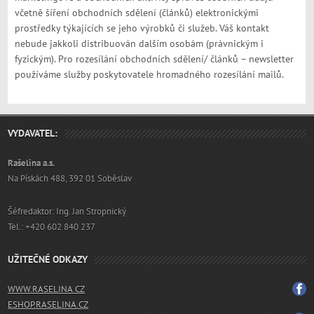
včetně šíření obchodních sdělení (článků) elektronickými
prostředky týkajících se jeho výrobků či služeb. Váš kontakt
nebude jakkoli distribuován dalším osobám (právnickým i
fyzickým). Pro rozesílání obchodních sdělení/ článků – newsletter
používáme služby poskytovatele hromadného rozesílání mailů.
VYDAVATEL:
Rašelina a.s.
Na Pískách 488, 392 01 Soběslav
Šéfredaktor: Ing. Jan Stropnický
Tel.: +420 602 840 237
UŽITEČNÉ ODKAZY
WWW.RASELINA.CZ
ESHOP.RASELINA.CZ