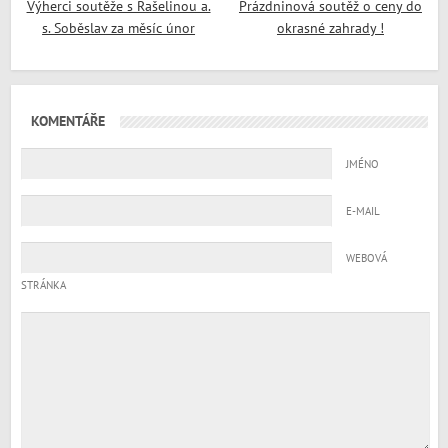
Výherci soutěže s Rašelinou a.
Prázdninová soutěž o ceny do
s. Soběslav za měsíc únor
okrasné zahrady !
KOMENTÁŘE
JMÉNO
E-MAIL
WEBOVÁ
STRÁNKA