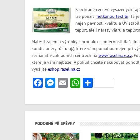
K ochraně čerstvě vysázených rajč
lze použít
netkanou textilii
. Ta j
nejen pevnost, kvalitu a UV stabi
teplot, ale i nárazy větru a teplot
Máte-li zájem o výrobky z produkce společnosti Rašelina a
kondicionéry růstu aj.), které vám pomohou nejen při výs
seznámit v zahradních centrech na
www.raselinazc.cz
. Po
které je vám nejblíže! A pokud chcete nakupovat pohod
využijte
eshop.raselina.cz
Facebook
Messenger
Email
WhatsApp
Share
PODOBNÉ PŘÍSPĚVKY