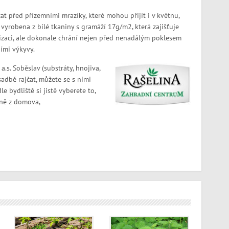
at před přízemními mrazíky, které mohou přijít i v květnu,
e vyrobena z bílé tkaniny s gramáží 17g/m2, která zajišťuje
lizaci, ale dokonale chrání nejen před nenadálým poklesem
ními výkyvy.
.s. Soběslav (substráty, hnojiva,
adbě rajčat, můžete se s nimi
dle bydliště si jistě vyberete to,
lně z domova,