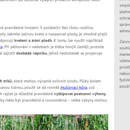
smysl
platn
ochra
správ
né pravidelné hnojení. V počáteční fázi růstu rostliny
adres
oty. Jakmile začnou kvést a nasazovat plody, je vhodné přejít
odporují
kvetení a zrání plodů
. K tomu lze využít například
Zárov
va
. Při pěstování v nádobách je třeba hnojit častěji, protože
souhl
é zajistit
dostatek vápníku
, jehož nedostatek se projevuje
marke
včetn
prostř
nebud
fyzic
h triků
, které mohou výrazně ovlivnit úrodu. Půdu kolem
použí
anou trávou, použít se dá rovněž
mulčovací kůra
, což
 rajčat je důležité pravidelně
vyštipovat postranní výhony
,
ka by měla být pravidelná a rovnoměrná – velké výkyvy mohou