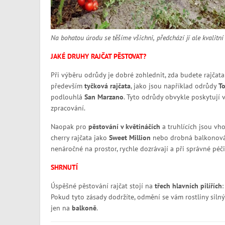
Na bohatou úrodu se těšíme všichni, předchází jí ale kvalitní
JAKÉ DRUHY RAJČAT PĚSTOVAT?
Při výběru odrůdy je dobré zohlednit, zda budete rajčat
především
tyčková rajčata
, jako jsou například odrůdy
T
podlouhlá
San Marzano
. Tyto odrůdy obvykle poskytují 
zpracování.
Naopak pro
pěstování v květináčích
a truhlících jsou vh
cherry rajčata jako
Sweet Million
nebo drobná balkonová
nenáročné na prostor, rychle dozrávají a při správné pé
SHRNUTÍ
Úspěšné pěstování rajčat stojí na
třech hlavních pilířích
:
Pokud tyto zásady dodržíte, odmění se vám rostliny siln
jen na
balkoně
.