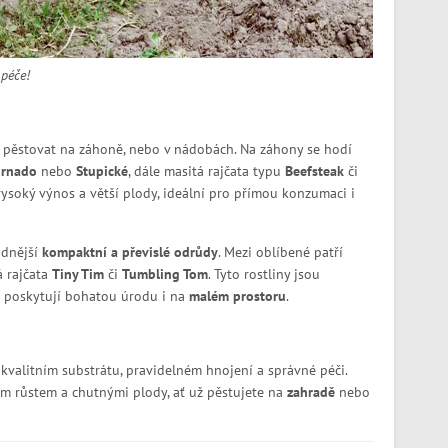
 péče!
a pěstovat na záhoně, nebo v nádobách. Na záhony se hodí
ornado
nebo
Stupické
, dále masitá rajčata typu
Beefsteak
či
vysoký výnos a větší plody, ideální pro přímou konzumaci i
odnější
kompaktní a převislé odrůdy
. Mezi oblíbené patří
 rajčata
Tiny Tim
či
Tumbling Tom
. Tyto rostliny jsou
či poskytují bohatou úrodu i na
malém prostoru
.
 kvalitním substrátu, pravidelném hnojení a správné péči.
ým růstem a chutnými plody, ať už pěstujete na
zahradě
nebo