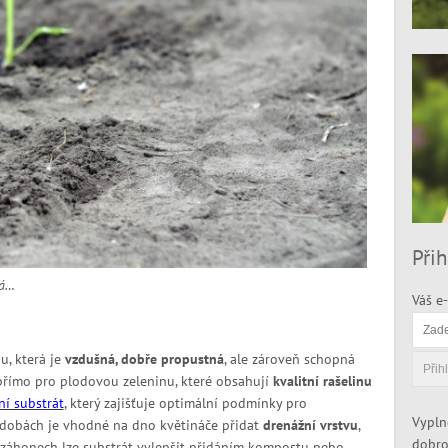
Přih
ná…
Váš e-
u, která je
vzdušná, dobře propustná
, ale zároveň schopná
 přímo pro plodovou zeleninu, které obsahují
kvalitní rašelinu
ní substrát
, který zajišťuje optimální podmínky pro
Vypln
 nádobách je vhodné na dno květináče přidat
drenážní vrstvu
,
dobro
a záhonech lze substrát vylepšit přidáním kompostu nebo