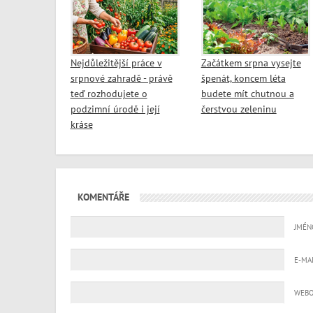
Nejdůležitější práce v
Začátkem srpna vysejte
srpnové zahradě - právě
špenát, koncem léta
teď rozhodujete o
budete mít chutnou a
podzimní úrodě i její
čerstvou zeleninu
kráse
KOMENTÁŘE
JMÉN
E-MA
WEBO