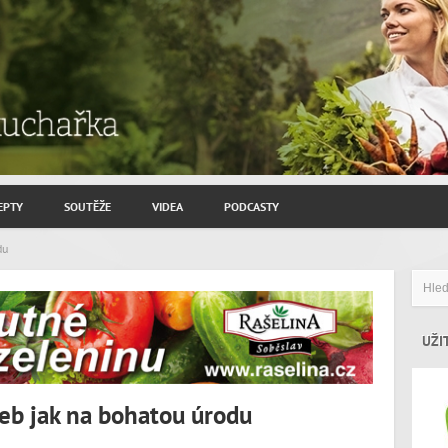
EPTY
SOUTĚŽE
VIDEA
PODCASTY
ROZHOVORY JIŘÍ SAVINEC
du
ZAHRADNIČENÍ
ZAJÍMAVÍ HOSTÉ
UŽI
neb jak na bohatou úrodu