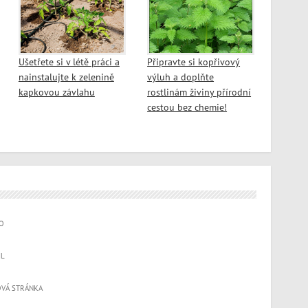
Ušetřete si v létě práci a
Připravte si kopřivový
nainstalujte k zelenině
výluh a doplňte
kapkovou závlahu
rostlinám živiny přírodní
cestou bez chemie!
O
IL
VÁ STRÁNKA