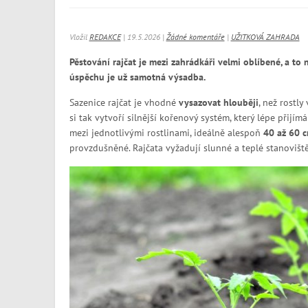
Vložil
REDAKCE
| 19.5.2026 |
Žádné komentáře
|
UŽITKOVÁ ZAHRADA
Pěstování rajčat je mezi zahrádkáři velmi oblíbené, a to 
úspěchu je už samotná výsadba.
Sazenice rajčat je vhodné
vysazovat hlouběji
, než rostly
si tak vytvoří silnější kořenový systém, který lépe přijím
mezi jednotlivými rostlinami, ideálně alespoň
40 až 60 
provzdušněné. Rajčata vyžadují slunné a teplé stanovišt