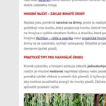
dobře uleželého hnoje.
HNOJENÍ RAJČAT – ZÁKLAD BOHATÉ ÚRODY
Rajčata jsou poměrně
náročná na živiny
, proto je nezbyt
potřebují více dusíku, který podporuje tvorbu listové hm
na hnojiva s vyšším obsahem fosforu a draslíku, které p
hnojivo
Hortilon – rajče a paprika
nebo
organická hnoji
živiny se ze substrátu rychleji vyčerpávají. Důležité je tak
černáním špiček plodů.
PRAKTICKÉ TIPY PRO MAXIMÁLNÍ ÚRODU
Kromě substrátu a hnojení existuje několik
jednoduchýc
rostlin je vhodné
mulčovat
například slámou nebo posek
pomáhá udržet vlhkost a omezit růst plevelů. U tyčkových
aby rostlina soustředila energii do tvorby plodů. Záliv
způsobit praskání rajčat.