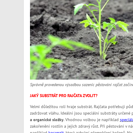
Správně provedenou výsadbou sazenic pěstování rajčat začí
JAKÝ SUBSTRÁT PRO RAJČATA ZVOLIT?
Velmi důležitou roli hraje substrát. Rajčata potřebují půd
zadržovat vláhu. Ideální jsou speciální substráty určené
a organické složky
. Vhodnou volbou je například
speciál
zakořenění rostlin a jejich zdravý růst. Při pěstování v
například
keramzi
t
, která zabrání přemokření kořenů. N