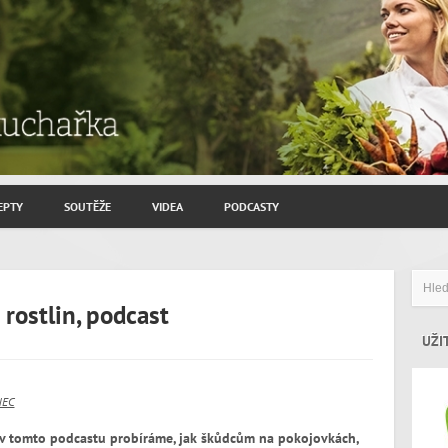
EPTY
SOUTĚŽE
VIDEA
PODCASTY
ROZHOVORY JIŘÍ SAVINEC
ZAHRADNIČENÍ
rostlin, podcast
ZAJÍMAVÍ HOSTÉ
UŽI
NEC
m v tomto podcastu probíráme, jak škůdcům na pokojovkách,