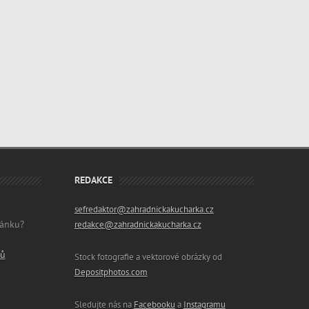
REDAKCE
sefredaktor@zahradnickakucharka.cz
lánku?
redakce@zahradnickakucharka.cz
ků
Stock fotografie a vektorové obrázky od
Depositphotos.com
Sledujte nás na
Facebooku
a
Instagramu