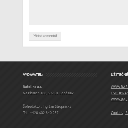
VYDAVATEL:
UŽITEČN
Rašelina a.s.
WWW.RASE
Na Pískách 488, 392 01 Soběslav
ESHOP.RA
WWW.BALN
Šéfredaktor: Ing. Jan Stropnický
Tel.: +420 602 840 237
Cookies
|
R