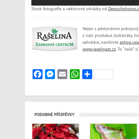
Stock fotografie a vektorové obrázky od
Depositphotos.
Nejen s pěstováním pokojovýc
z naší produkce (substráty, hn
zahrádce, navštivte
eshop.rase
www.raselinazc.cz
. To “vaše” 
Facebook
Messenger
Email
WhatsApp
Share
PODOBNÉ PŘÍSPĚVKY