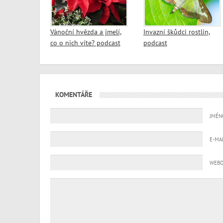
Vánoční hvězda a jmelí,
Invazní škůdci rostlin,
co o nich víte? podcast
podcast
KOMENTÁŘE
JMÉN
E-MA
WEBO