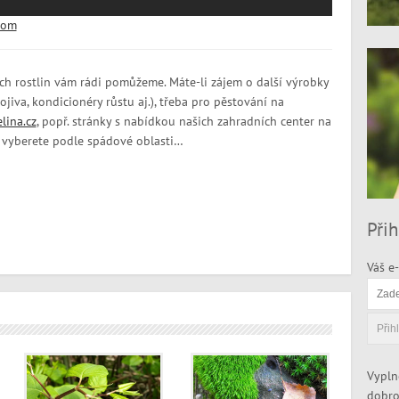
com
h rostlin vám rádi pomůžeme. Máte-li zájem o další výrobky
ojiva, kondicionéry růstu aj.), třeba pro pěstování na
lina.cz
, popř. stránky s nabídkou našich zahradních center na
si vyberete podle spádové oblasti…
Přih
Váš e-
Vypln
dobro