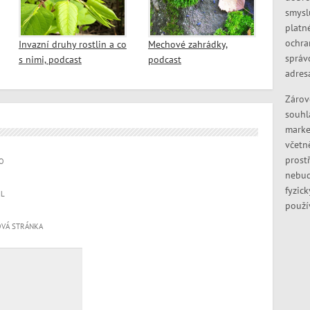
smysl
platn
ochra
Invazní druhy rostlin a co
Mechové zahrádky,
správ
s nimi, podcast
podcast
adres
Zárov
souhl
marke
včetn
prostř
O
nebud
fyzic
IL
použí
VÁ STRÁNKA