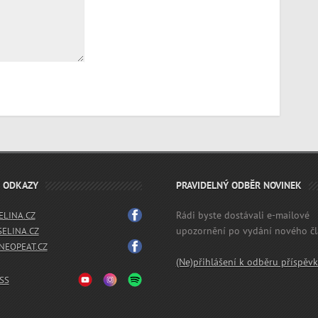
É ODKAZY
PRAVIDELNÝ ODBĚR NOVINEK
Rádi byste dostávali e-mailové
LINA.CZ
upozornění po vydání nového č
SELINA.CZ
EOPEAT.CZ
(Ne)přihlášení k odběru příspěv
SS