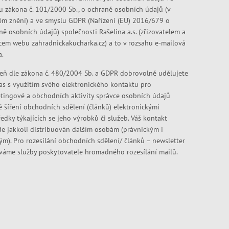
u zákona č. 101/2000 Sb., o ochraně osobních údajů (v
ém znění) a ve smyslu GDPR (Nařízení (EU) 2016/679 o
ně osobních údajů) společnosti Rašelina a.s. (zřizovatelem a
cem webu zahradnickakucharka.cz) a to v rozsahu e-mailová
a.
eň dle zákona č. 480/2004 Sb. a GDPR dobrovolně udělujete
as s využitím svého elektronického kontaktu pro
tingové a obchodních aktivity správce osobních údajů
ě šíření obchodních sdělení (článků) elektronickými
edky týkajících se jeho výrobků či služeb. Váš kontakt
e jakkoli distribuován dalším osobám (právnickým i
kým). Pro rozesílání obchodních sdělení/ článků – newsletter
váme služby poskytovatele hromadného rozesílání mailů.