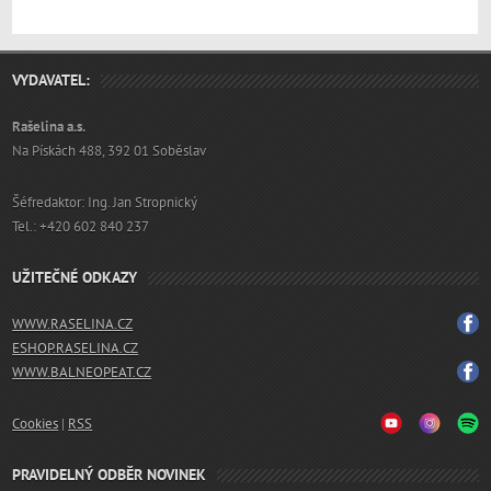
VYDAVATEL:
Rašelina a.s.
Na Pískách 488, 392 01 Soběslav
Šéfredaktor: Ing. Jan Stropnický
Tel.: +420 602 840 237
UŽITEČNÉ ODKAZY
WWW.RASELINA.CZ
ESHOP.RASELINA.CZ
WWW.BALNEOPEAT.CZ
Cookies
|
RSS
PRAVIDELNÝ ODBĚR NOVINEK