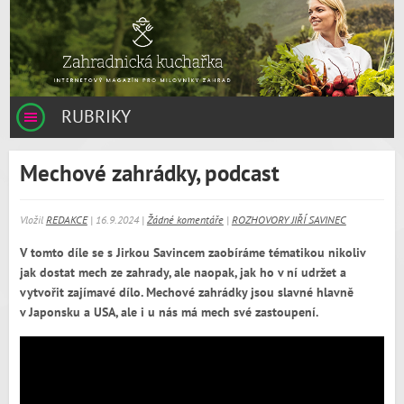
RUBRIKY
Mechové zahrádky, podcast
Vložil
REDAKCE
| 16.9.2024 |
Žádné komentáře
|
ROZHOVORY JIŘÍ SAVINEC
V tomto díle se s Jirkou Savincem zaobíráme tématikou nikoliv
jak dostat mech ze zahrady, ale naopak, jak ho v ní udržet a
vytvořit zajímavé dílo. Mechové zahrádky jsou slavné hlavně
v Japonsku a USA, ale i u nás má mech své zastoupení.