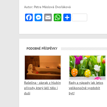
Autor: Petra Máslová Dvořáková
Facebook
Messenger
Email
WhatsApp
Share
PODOBNÉ PŘÍSPĚVKY
Rašelina - zázrak z hlubin
Rady a nápady jak letos
přírody, který léčí tělo i
velikonočně vyzdobit
duši
byt!