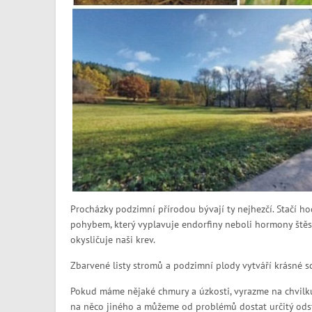
Procházky podzimní přírodou bývají ty nejhezčí. Stačí ho
pohybem, který vyplavuje endorfiny neboli hormony štěst
okysličuje naši krev.
Zbarvené listy stromů a podzimní plody vytváří krásné sce
Pokud máme nějaké chmury a úzkosti, vyrazme na chvilku
na něco jiného a můžeme od problémů dostat určitý od