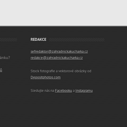
REDAKCE
sefredaktor@zahradnickakucharka.cz
lánku?
redakce@zahradnickakucharka.cz
ků
Stock fotografie a vektorové obrázky od
Depositphotos.com
Sledujte nás na
Facebooku
a
Instagramu