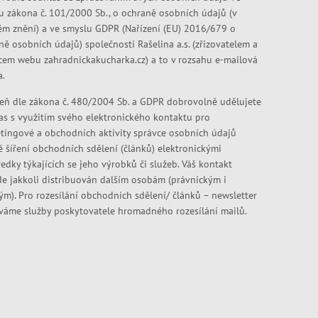
u zákona č. 101/2000 Sb., o ochraně osobních údajů (v
ém znění) a ve smyslu GDPR (Nařízení (EU) 2016/679 o
ně osobních údajů) společnosti Rašelina a.s. (zřizovatelem a
cem webu zahradnickakucharka.cz) a to v rozsahu e-mailová
a.
eň dle zákona č. 480/2004 Sb. a GDPR dobrovolně udělujete
as s využitím svého elektronického kontaktu pro
tingové a obchodních aktivity správce osobních údajů
ě šíření obchodních sdělení (článků) elektronickými
edky týkajících se jeho výrobků či služeb. Váš kontakt
e jakkoli distribuován dalším osobám (právnickým i
kým). Pro rozesílání obchodních sdělení/ článků – newsletter
váme služby poskytovatele hromadného rozesílání mailů.