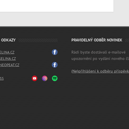
É ODKAZY
PRAVIDELNÝ ODBĚR NOVINEK
Rádi byste dostávali e-mailové
LINA.CZ
upozornění po vydání nového č
SELINA.CZ
EOPEAT.CZ
(Ne)přihlášení k odběru příspěv
SS