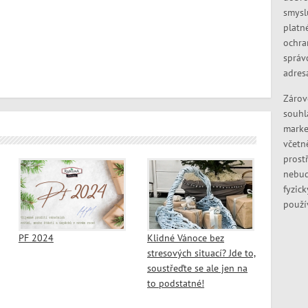
smysl
platn
ochra
správ
adres
Zárov
souhl
marke
včetn
prostř
nebud
fyzic
použí
PF 2024
Klidné Vánoce bez
stresových situací? Jde to,
soustřeďte se ale jen na
to podstatné!