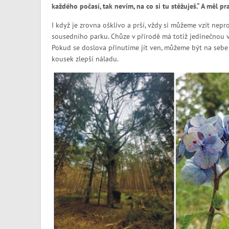
každého počasí, tak nevím, na co si tu stěžuješ.“ A měl pr
I když je zrovna ošklivo a prší, vždy si můžeme vzít nep
sousedního parku. Chůze v přírodě má totiž jedinečnou v
Pokud se doslova přinutíme jít ven, můžeme být na sebe 
kousek zlepší náladu.