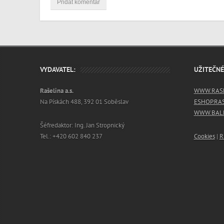
VYDAVATEL:
UŽITEČN
Rašelina a.s.
WWW.RASE
Na Pískách 488, 392 01 Soběslav
ESHOP.RA
WWW.BALN
Šéfredaktor: Ing. Jan Stropnický
Tel.: +420 602 840 237
Cookies
|
R