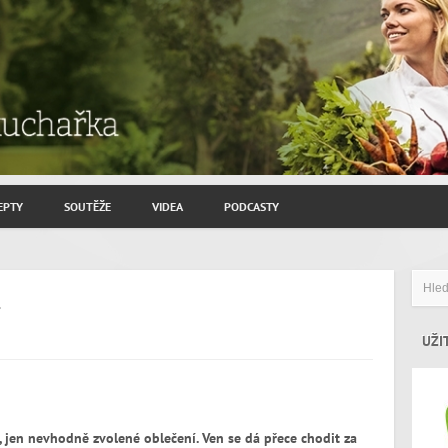
EPTY
SOUTĚŽE
VIDEA
PODCASTY
ROZHOVORY JIŘÍ SAVINEC
ZAHRADNIČENÍ
i
ZAJÍMAVÍ HOSTÉ
UŽI
í, jen nevhodně zvolené oblečení. Ven se dá přece chodit za