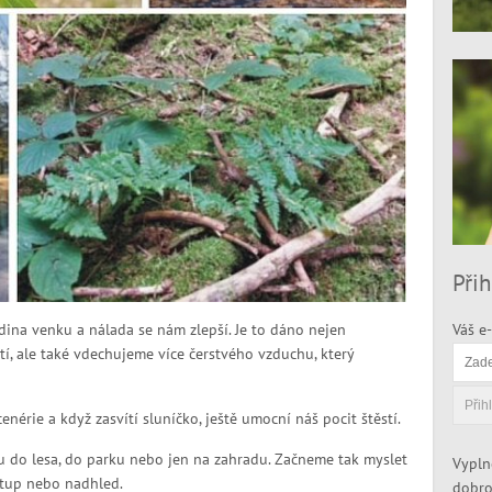
Přih
dina venku a nálada se nám zlepší. Je to dáno nejen
Váš e-
í, ale také vdechujeme více čerstvého vzduchu, který
nérie a když zasvítí sluníčko, ještě umocní náš pocit štěstí.
 do lesa, do parku nebo jen na zahradu. Začneme tak myslet
Vypln
stup nebo nadhled.
dobro