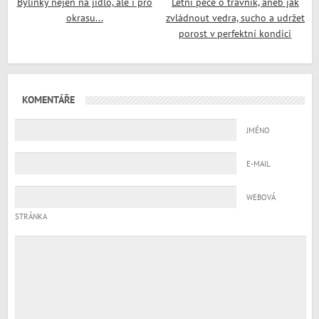
Bylinky nejen na jídlo, ale i pro
Letní péče o trávník, aneb jak
okrasu...
zvládnout vedra, sucho a udržet
porost v perfektní kondici
KOMENTÁŘE
JMÉNO
E-MAIL
WEBOVÁ
STRÁNKA