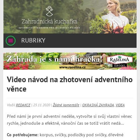
RUBRIKY
Video návod na zhotovení adventního
věnce
Vložil
REDAKCE
| 25.11.2020 |
Žádné komentáře
|
OKRASNÁ ZAHRADA
,
VIDEA
Před námi je první adventní neděle, vytvořte si svůj vlastní věnec
rychle, jednoduše a efektně, vánoční čas se totiž vrátit nedá…
Co potřebujeme:
korpus, svíčky, podložky pod svíčky, dřevěné