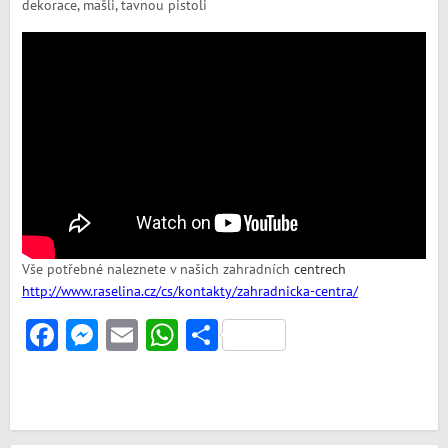
dekorace, mašli, tavnou pistoli
Vše potřebné naleznete v našich zahradních
centrech
http://www.raselina.cz/cs/kontakty/zahradnicka-centra/
Facebook
Messenger
Email
WhatsApp
Share