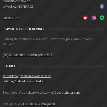
ESHOP.RASELINA.CZ
WWW.BALNEOPEAT.CZ
Cookies
|
RSS
PRAVIDELNÝ ODBĚR NOVINEK
Rádi byste dostávali e-mailové upozornění po vydání nového
článku?
(Ne)přihlášení k odběru příspěvků
REDAKCE
sefredaktor@zahradnickakucharka.cz
redakce@zahradnickakucharka.cz
Stock fotografie a vektorové obrázky od
Depositphotos.com
Sledujte nás na
Facebooku
a
Instagramu