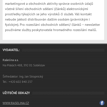
marketingové a obchodních aktivity správce osobních údajů
včetně šíření obchodních sdělení (článků) elektronickými
prostředky týkajících se jeho výrobků či služeb. Váš kontakt
nebude jakkoli distribuován dalším osobám (právnickým i
fyzickým). Pro rozesílání obchodních sdělení/ článků – newsletter
používáme služby poskytovatele hromadného rozesílání mailů.
VYDAVATEL:
Rašelina a.s.
Na Pískách 488, 392 01 Soběslav
Šéfredaktor: Ing. Jan Stropnický
Tel.: +420 602 840 237
UŽITEČNÉ ODKAZY
WWW.RASELINA.CZ