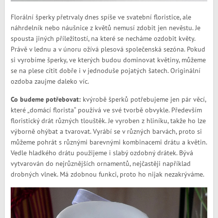
Florální šperky přetrvaly dnes spíše ve svatební floristice, ale
náhrdelník nebo náušnice z květů nemusí zdobit jen nevěstu. Je
spousta jiných příležitostí, na které se necháme ozdobit květy.
Právě v lednu a v únoru ožívá plesová společenská sezóna. Pokud
si vyrobíme šperky, ve kterých budou dominovat květiny, můžeme
se na plese cítit dobře i v jednoduše pojatých šatech. Originální
ozdoba zaujme daleko víc.
Co budeme potřebovat:
kvýrobě šperků potřebujeme jen pár věcí,
které „domácí florista“ používá ve své tvorbě obvykle. Především
floristický drát různých tlouštěk. Je vyroben z hliníku, takže ho lze
výborně ohýbat a tvarovat. Vyrábí se v různých barvách, proto si
můžeme pohrát s různými barevnými kombinacemi drátu a květin.
Vedle hladkého drátu použijeme i slabý ozdobný drátek. Bývá
vytvarován do nejrůznějších ornamentů, nejčastěji například
drobných vlnek. Má zdobnou funkci, proto ho nijak nezakrýváme.