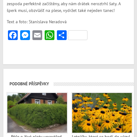
zespoda perfektně začištěny, aby nám drátek neroztrhl šaty. A
šperk musí, obzvlášť na plese, vydržet také nejeden tanec!
Text a foto: Stanislava Neradová
Facebook
Messenger
Email
WhatsApp
Share
PODOBNÉ PŘÍSPĚVKY
Péče o živé ploty uprostřed
Letničky, které se hodí do vázy!