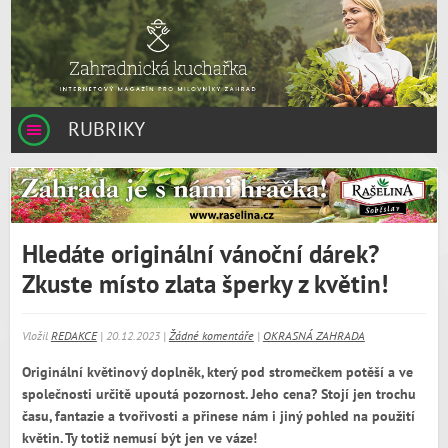
RUBRIKY
Hledáte originální vánoční dárek?
Zkuste místo zlata šperky z květin!
Vložil
REDAKCE
| 20.12.2023 |
Žádné komentáře
|
OKRASNÁ ZAHRADA
Originální květinový doplněk, který pod stromečkem potěší a ve
společnosti určitě upoutá pozornost. Jeho cena? Stojí jen trochu
času, fantazie a tvořivosti a přinese nám i jiný pohled na použití
květin. Ty totiž nemusí být jen ve váze!