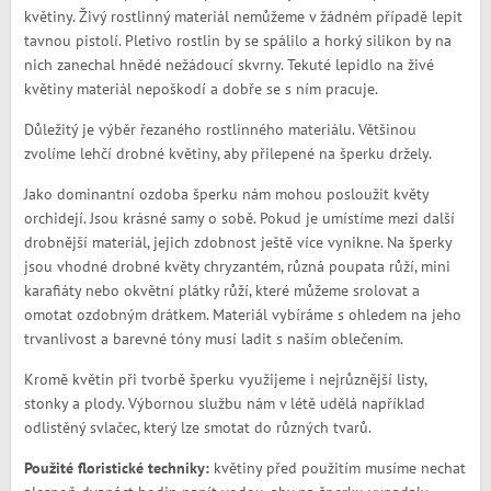
květiny. Živý rostlinný materiál nemůžeme v žádném případě lepit
tavnou pistolí. Pletivo rostlin by se spálilo a horký silikon by na
nich zanechal hnědé nežádoucí skvrny. Tekuté lepidlo na živé
květiny materiál nepoškodí a dobře se s ním pracuje.
Důležitý je výběr řezaného rostlinného materiálu. Většinou
zvolíme lehčí drobné květiny, aby přilepené na šperku držely.
Jako dominantní ozdoba šperku nám mohou posloužit květy
orchidejí. Jsou krásné samy o sobě. Pokud je umístíme mezi další
drobnější materiál, jejich zdobnost ještě více vynikne. Na šperky
jsou vhodné drobné květy chryzantém, různá poupata růží, mini
karafiáty nebo okvětní plátky růží, které můžeme srolovat a
omotat ozdobným drátkem. Materiál vybíráme s ohledem na jeho
trvanlivost a barevné tóny musí ladit s naším oblečením.
Kromě květin při tvorbě šperku využijeme i nejrůznější listy,
stonky a plody. Výbornou službu nám v létě udělá například
odlistěný svlačec, který lze smotat do různých tvarů.
Použité floristické techniky:
květiny před použitím musíme nechat