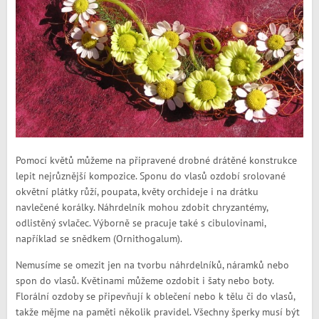
Pomocí květů můžeme na připravené drobné drátěné konstrukce
lepit nejrůznější kompozice. Sponu do vlasů ozdobí srolované
okvětní plátky růží, poupata, květy orchideje i na drátku
navlečené korálky. Náhrdelník mohou zdobit chryzantémy,
odlistěný svlačec. Výborně se pracuje také s cibulovinami,
například se snědkem (Ornithogalum).
Nemusíme se omezit jen na tvorbu náhrdelníků, náramků nebo
spon do vlasů. Květinami můžeme ozdobit i šaty nebo boty.
Florální ozdoby se připevňují k oblečení nebo k tělu či do vlasů,
takže mějme na paměti několik pravidel. Všechny šperky musí být