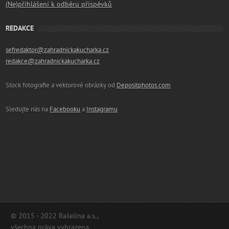
(Ne)přihlášení k odběru příspěvků
REDAKCE
sefredaktor@zahradnickakucharka.cz
redakce@zahradnickakucharka.cz
Stock fotografie a vektorové obrázky od
Depositphotos.com
Sledujte nás na
Facebooku
a
Instagramu
© 2015 - 2022 Rašelina a.s.,
všechna práva vyhrazena