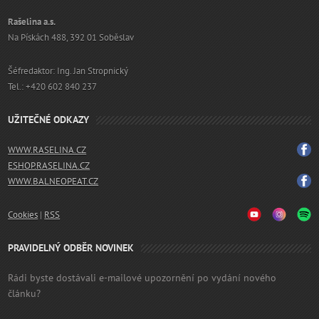
Rašelina a.s.
Na Pískách 488, 392 01 Soběslav
Šéfredaktor: Ing. Jan Stropnický
Tel.: +420 602 840 237
UŽITEČNÉ ODKAZY
WWW.RASELINA.CZ
ESHOP.RASELINA.CZ
WWW.BALNEOPEAT.CZ
Cookies
|
RSS
PRAVIDELNÝ ODBĚR NOVINEK
Rádi byste dostávali e-mailové upozornění po vydání nového
článku?