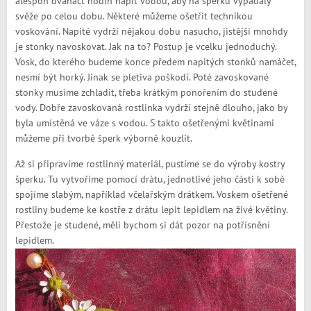
alespoň dvanáct hodin napít vodou, aby na šperku vypadaly
svěže po celou dobu. Některé můžeme ošetřit technikou
voskování. Napité vydrží nějakou dobu nasucho, jistější mnohdy
je stonky navoskovat. Jak na to? Postup je vcelku jednoduchý.
Vosk, do kterého budeme konce předem napitých stonků namáčet,
nesmí být horký. Jinak se pletiva poškodí. Poté zavoskované
stonky musíme zchladit, třeba krátkým ponořením do studené
vody. Dobře zavoskovaná rostlinka vydrží stejně dlouho, jako by
byla umístěná ve váze s vodou. S takto ošetřenými květinami
můžeme při tvorbě šperk výborně kouzlit.
Až si připravíme rostlinný materiál, pustíme se do výroby kostry
šperku. Tu vytvoříme pomocí drátu, jednotlivé jeho části k sobě
spojíme slabým, například včelařským drátkem. Voskem ošetřené
rostliny budeme ke kostře z drátu lepit lepidlem na živé květiny.
Přestože je studené, měli bychom si dát pozor na potřísnění
lepidlem.