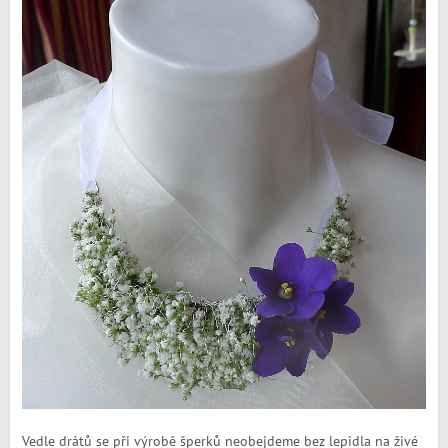
Vedle drátů se při výrobě šperků neobejdeme bez lepidla na živé