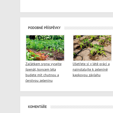
PODOBNÉ PŘÍSPĚVKY
Začátkem srpna vysejte
Ušetřete si v létě práci a
špenát, koncem léta
nainstalujte k zelenině
budete mít chutnou a
kapkovou závlahu
čerstvou zeleninu
KOMENTÁŘE