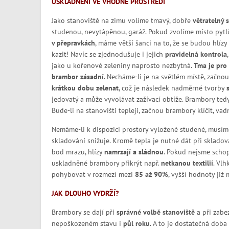
USKLADNĚNÍ VE VHODNÉ PROSTŘEDÍ
Jako stanoviště na zimu volíme tmavý, dobře
větratelný 
studenou, nevytápěnou, garáž. Pokud zvolíme místo pytl
v přepravkách
, máme větší šanci na to, že se budou hlíz
kazit! Navíc se zjednodušuje i jejich
pravidelná kontrola
jako u kořenové zeleniny naprosto nezbytná.
Tma je pro
brambor zásadní
. Necháme-li je na světlém místě, začno
krátkou dobu zelenat
, což je následek nadměrné tvorby
jedovatý a může vyvolávat zažívací obtíže. Brambory ted
Bude-li na stanovišti tepleji, začnou brambory klíčit, va
Nemáme-li k dispozici prostory vyloženě studené, musím
skladování snižuje. Kromě tepla je nutné dát při sklad
bod mrazu, hlízy
namrzají a sládnou
. Pokud nejsme schop
uskladněné brambory přikrýt např.
netkanou textilií
. Vl
pohybovat v rozmezí mezi
85 až 90%
, vyšší hodnoty již
JAK DLOUHO VYDRŽÍ?
Brambory se dají při
správné volbě stanoviště
a při zabe
nepoškozeném stavu i
půl roku
. A to je dostatečná doba