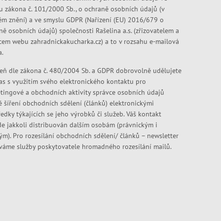
u zákona č. 101/2000 Sb., o ochraně osobních údajů (v
ém znění) a ve smyslu GDPR (Nařízení (EU) 2016/679 o
ně osobních údajů) společnosti Rašelina a.s. (zřizovatelem a
cem webu zahradnickakucharka.cz) a to v rozsahu e-mailová
a.
eň dle zákona č. 480/2004 Sb. a GDPR dobrovolně udělujete
as s využitím svého elektronického kontaktu pro
tingové a obchodních aktivity správce osobních údajů
ě šíření obchodních sdělení (článků) elektronickými
edky týkajících se jeho výrobků či služeb. Váš kontakt
e jakkoli distribuován dalším osobám (právnickým i
kým). Pro rozesílání obchodních sdělení/ článků – newsletter
váme služby poskytovatele hromadného rozesílání mailů.