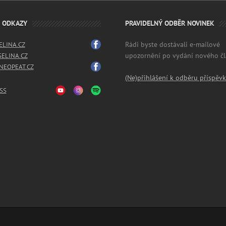
É ODKAZY
PRAVIDELNÝ ODBĚR NOVINEK
Rádi byste dostávali e-mailové
LINA.CZ
upozornění po vydání nového č
SELINA.CZ
EOPEAT.CZ
(Ne)přihlášení k odběru příspěv
SS