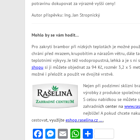
potravinu dokupovat za výrazně vyšší ceny!
Autor příspěvku: Ing. Jan Stropnický
Mohlo by se vám hodit…
Pro zakrytí brambor při nízkých teplotách je možné pou
chrání před mrazem, krupobitím a nárazům větru, dále t
teplotními výkyvy. Je též vodopropustná, lehká a je s ní
shopu
si ji můžete objednat za 94 Kč, rozměr 3,2 x 5 metrů
možné i přeložit a použít ve dvojité vrstvě.
Nejen při podzimní sklizni 
výrobky z produkce společnost
S celou nabídkou se můžete s
zahradn
ích
center na
www.rase
nejblíže! A pokud chcete na
cestova
t,
využijte
eshop.raselina.cz …
.
Facebook
Messenger
Email
WhatsApp
Share