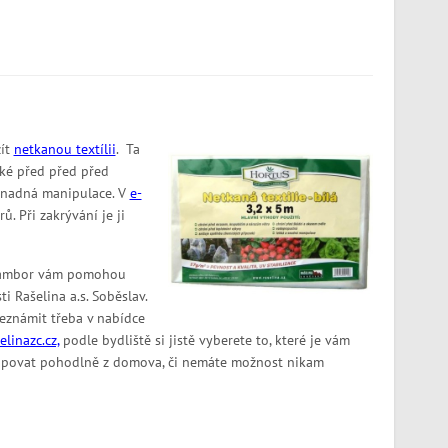
žít
netkanou textílii
. Ta
aké před před před
 snadná manipulace. V
e-
. Při zakrývání je ji
brambor vám pomohou
i Rašelina a.s. Soběslav.
eznámit třeba v nabídce
linazc.cz,
podle bydliště si jistě vyberete to, které je vám
kupovat pohodlně z domova, či nemáte možnost nikam