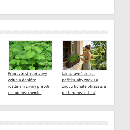
Připravte si kopřivový
Jak správně sklízet
výluh a doplňte
pažitku, aby znovu a
rostlinám živiny přírodní
znovu bohatě obrážela a
cestou bez chemie!
po řezu nezaschla?