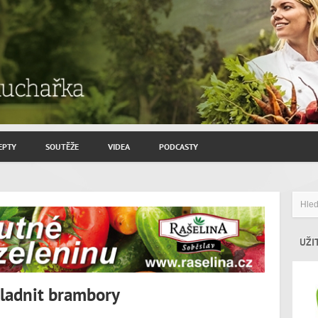
EPTY
SOUTĚŽE
VIDEA
PODCASTY
ROZHOVORY JIŘÍ SAVINEC
ZAHRADNIČENÍ
ZAJÍMAVÍ HOSTÉ
UŽI
kladnit brambory