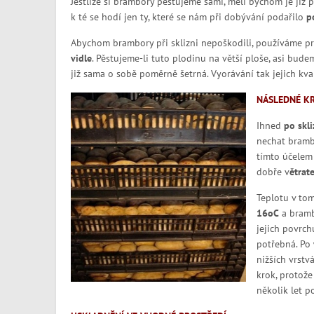
Jestliže si brambory pěstujeme sami, měli bychom je již p
k té se hodí jen ty, které se nám při dobývání podařilo
p
Abychom brambory při sklizni nepoškodili, používáme p
vidle
. Pěstujeme-li tuto plodinu na větší ploše, asi bude
již sama o sobě poměrně šetrná. Vyorávání tak jejich kva
NÁSLEDNÉ K
Ihned
po skli
nechat bramb
tímto účelem 
dobře v
ětrat
Teplotu v to
16
o
C
a bramb
jejich povrch
potřebná. Po
nižších vrstv
krok, protože
několik let p