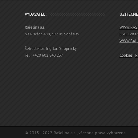
VYDAVATEL:
UŽITEČN
Rašelina a.s.
WWW.RASE
Na Pískách 488, 392 01 Soběslav
ESHOP.RA
WWW.BALN
Šéfredaktor: Ing. Jan Stropnický
Tel.: +420 602 840 237
Cookies
|
R
© 2015 - 2022 Rašelina a.s., všechna práva vyhrazena