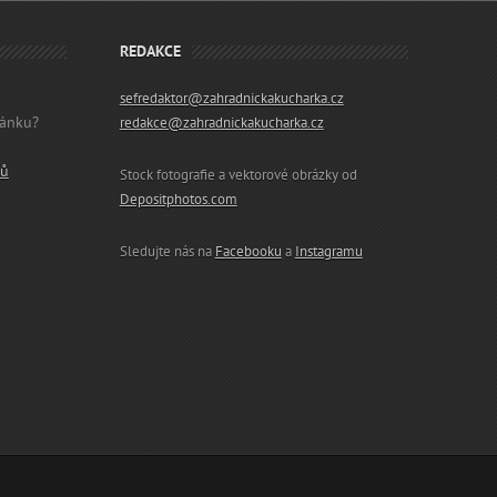
REDAKCE
sefredaktor@zahradnickakucharka.cz
lánku?
redakce@zahradnickakucharka.cz
ků
Stock fotografie a vektorové obrázky od
Depositphotos.com
Sledujte nás na
Facebooku
a
Instagramu