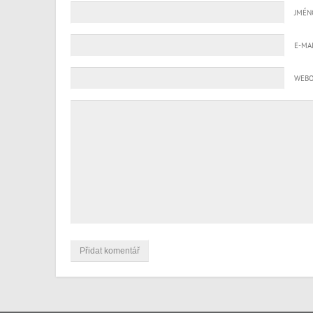
JMÉN
E-MA
WEBO