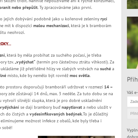
ři sklizni třídit. Nahnilé nepoužíváme ani k rychlé konzumaci,
oranit nebo přepůlit
. Ty zpracováváme jako první.
ro jejich dobývání podobně jako u kořenové zeleniny
rycí
me mít k dispozici
malou mechanizaci
, která je k bramborám
litu neohrozí.
ROKY…
zni
, která by měla probíhat za suchého počasí, je třeba
ory tzv.
„vydýchat“
(termín pro částečnou ztrátu vlhkosti). Za
ukládáme již přetříděné hlízy ve slabých vrstvách na
suché
a
elné
místo, kde by nemělo být rovněž
moc světla
.
Přih
mto prostoru doporučují bramboráři udržovat v rozmezí
14 –
Váš e-
ory zde zůstávají 14 dnů, max. 3 neděle. Za tuto dobu se na
u vytvoří silnější slupka, která je pro dobré uskladnění
vydýchání
se dají brambory buď
napytlovat
a nebo uložit v
ách do čistých a
vydesinfikovaných bedýnek
.To je důležitý
 eliminujeme možnost infekce z obalů, kde byly třeba i
o sobě!
Vypln
dobro