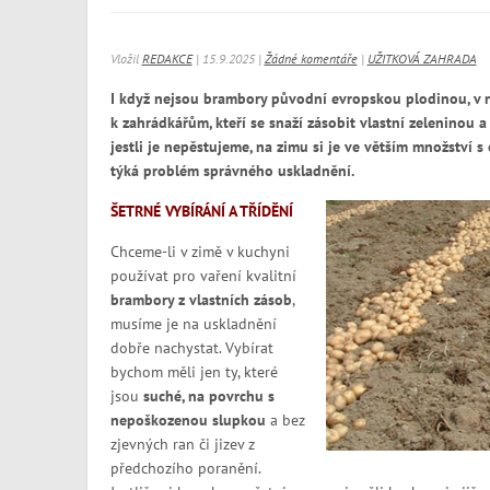
Vložil
REDAKCE
| 15.9.2025 |
Žádné komentáře
|
UŽITKOVÁ ZAHRADA
I když nejsou brambory původní evropskou plodinou, v n
k zahrádkářům, kteří se snaží zásobit vlastní zeleninou a
jestli je nepěstujeme, na zimu si je ve větším množství
týká problém správného uskladnění.
ŠETRNÉ VYBÍRÁNÍ A TŘÍDĚNÍ
Chceme-li v zimě v kuchyni
používat pro vaření kvalitní
brambory z vlastních zásob
,
musíme je na uskladnění
dobře nachystat. Vybírat
bychom měli jen ty, které
jsou
suché, na povrchu s
nepoškozenou slupkou
a bez
zjevných ran či jizev z
předchozího poranění.