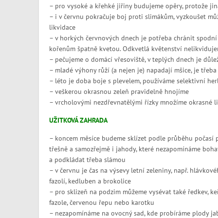
– pro vysoké a křehké jiřiny budujeme opěry, protože jin
– i v červnu pokračuje boj proti slimákům, vyzkoušet mů
likvidace
– v horkých červnových dnech je potřeba chránit spodní 
kořenům špatně kvetou. Odkvetlá květenství nelikvidujem
– pečujeme o domácí vřesoviště, v teplých dnech je důleži
– mladé výhony růží (a nejen je) napadají mšice, je třeba
– léto je doba boje s plevelem, používáme selektivní he
– veškerou okrasnou zeleň pravidelně hnojíme
– vrcholovými nezdřevnatělými řízky množíme okrasné li
UŽITKOVÁ ZAHRADA
– koncem měsíce budeme sklízet podle průběhu počasí 
třešně a samozřejmě i jahody, které nezapomínáme bohat
a podkládat třeba slámou
– v červnu je čas na výsevy letní zeleniny, např. hlávkové
fazolí, kedluben a brokolice
– pro sklizeň na podzim můžeme vysévat také ředkev, ke
fazole, červenou řepu nebo karotku
– nezapomínáme na ovocný sad, kde probíráme plody jab