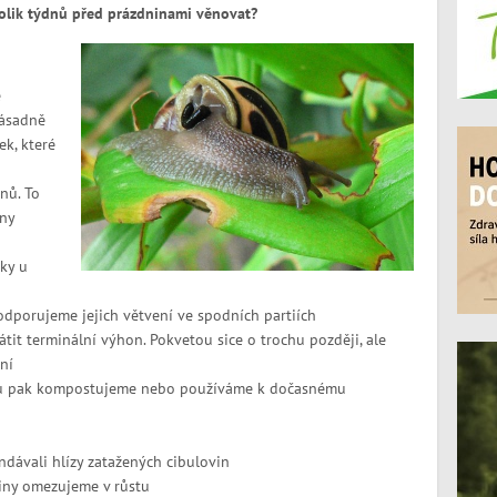
olik týdnů před prázdninami věnovat?
e
zásadně
ek, které
nů. To
iny
ky u
podporujeme jejich větvení ve spodních partiích
t terminální výhon. Pokvetou sice o trochu později, ale
ní
rávu pak kompostujeme nebo používáme k dočasnému
dávali hlízy zatažených cibulovin
liny omezujeme v růstu