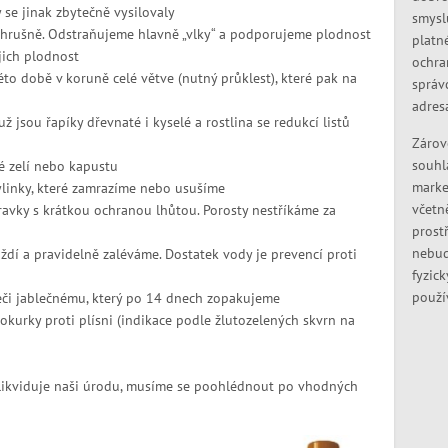
 se jinak zbytečně vysilovaly
smysl
a hrušně. Odstraňujeme hlavně „vlky“ a podporujeme plodnost
platn
jich plodnost
ochra
éto době v koruně celé větve (nutný průklest), které pak na
správ
adres
 jsou řapíky dřevnaté i kyselé a rostlina se redukcí listů
Zárov
souhl
é zelí nebo kapustu
marke
ylinky, které zamrazíme nebo usušíme
včetn
ravky s krátkou ochranou lhůtou. Porosty nestříkáme za
prostř
nebud
dí a pravidelně zaléváme. Dostatek vody je prevencí proti
fyzic
použí
eči jablečnému, který po 14 dnech zopakujeme
okurky proti plísni (indikace podle žlutozelených skvrn na
likviduje naši úrodu, musíme se poohlédnout po vhodných