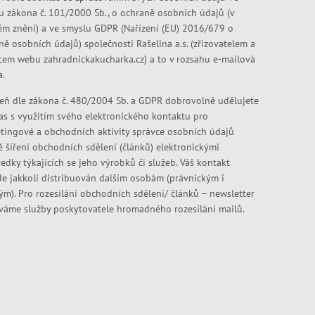
u zákona č. 101/2000 Sb., o ochraně osobních údajů (v
ém znění) a ve smyslu GDPR (Nařízení (EU) 2016/679 o
ně osobních údajů) společnosti Rašelina a.s. (zřizovatelem a
cem webu zahradnickakucharka.cz) a to v rozsahu e-mailová
a.
eň dle zákona č. 480/2004 Sb. a GDPR dobrovolně udělujete
as s využitím svého elektronického kontaktu pro
tingové a obchodních aktivity správce osobních údajů
ě šíření obchodních sdělení (článků) elektronickými
edky týkajících se jeho výrobků či služeb. Váš kontakt
e jakkoli distribuován dalším osobám (právnickým i
kým). Pro rozesílání obchodních sdělení/ článků – newsletter
váme služby poskytovatele hromadného rozesílání mailů.