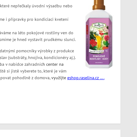
, které nepřečkaly úvodní výsadbu nebo
e i přípravky pro kondiciaci kvetení
áváme na léto pokojové rostliny ven do
esmíme je hned vystavit prudkému slunci.
datnými pomocníky výrobky z produkce
lav (substráty, hnojiva, kondicionéry aj.).
eba v nabídce zahradníc
h ce
nter na
ště si jistě vyberete to, které je vám
kupovat pohodlně z domova,
využijte
eshop.raselina.cz ….