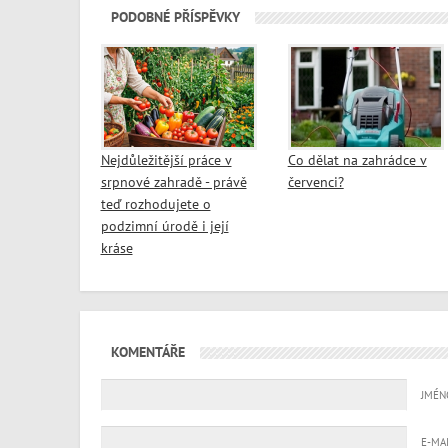
PODOBNÉ PŘÍSPĚVKY
Nejdůležitější práce v
Co dělat na zahrádce v
srpnové zahradě - právě
červenci?
teď rozhodujete o
podzimní úrodě i její
kráse
KOMENTÁŘE
JMÉN
E-MA