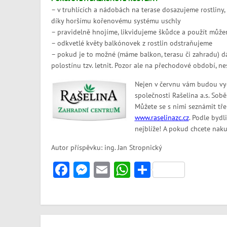
– v truhlících a nádobách na terase dosazujeme rostliny
díky horšímu kořenovému systému uschly
– pravidelně hnojíme, likvidujeme škůdce a použít můžem
– odkvetlé květy balkónovek z rostlin odstraňujeme
– pokud je to možné (máme balkon, terasu či zahradu) d
polostínu tzv. letnit. Pozor ale na přechodové období, n
Nejen v červnu vám budou vy
společnosti Rašelina a.s. Soběs
Můžete se s nimi seznámit tř
www.raselinazc.cz
. Podle bydli
nejblíže! A pokud chcete na
Autor příspěvku: ing. Jan Stropnický
Facebook
Messenger
Email
WhatsApp
Share