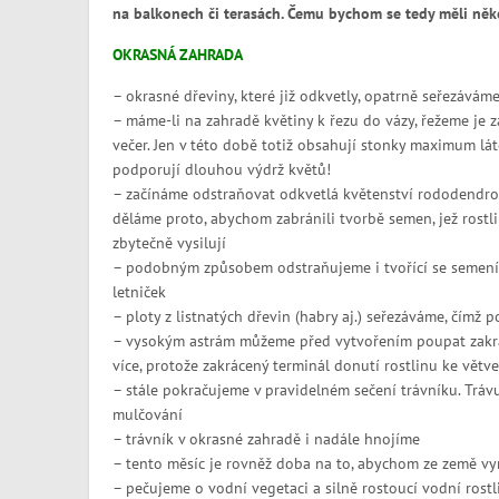
na balkonech či terasách. Čemu bychom se tedy měli něk
OKRASNÁ ZAHRADA
– okrasné dřeviny, které již odkvetly, opatrně seřezávám
– máme-li na zahradě květiny k řezu do vázy, řežeme je 
večer. Jen v této době totiž obsahují stonky maximum lát
podporují dlouhou výdrž květů!
– začínáme odstraňovat odkvetlá květenství rododendro
děláme proto, abychom zabránili tvorbě semen, jež rostl
zbytečně vysilují
– podobným způsobem odstraňujeme i tvořící se semení
letniček
– ploty z listnatých dřevin (habry aj.) seřezáváme, čímž 
– vysokým astrám můžeme před vytvořením poupat zakráti
více, protože zakrácený terminál donutí rostlinu ke větve
– stále pokračujeme v pravidelném sečení trávníku. T
mulčování
– trávník v okrasné zahradě i nadále hnojíme
– tento měsíc je rovněž doba na to, abychom ze země vyn
– pečujeme o vodní vegetaci a silně rostoucí vodní rost