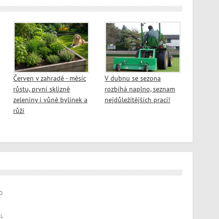
Červen v zahradě - měsíc
V dubnu se sezona
růstu, první sklizně
rozbíhá naplno, seznam
zeleniny i vůně bylinek a
nejdůležitějších prací!
růží
O
IL