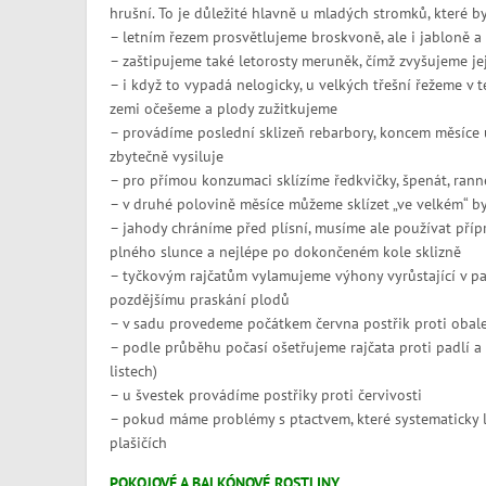
hrušní. To je důležité hlavně u mladých stromků, které by
– letním řezem prosvětlujeme broskvoně, ale i jabloně 
– zaštipujeme také letorosty meruněk, čímž zvyšujeme je
– i když to vypadá nelogicky, u velkých třešní řežeme v t
zemi očešeme a plody zužitkujeme
– provádíme poslední sklizeň rebarbory, koncem měsíce už
zbytečně vysiluje
– pro přímou konzumaci sklízíme ředkvičky, špenát, rann
– v druhé polovině měsíce můžeme sklízet „ve velkém“ b
– jahody chráníme před plísní, musíme ale používat příp
plného slunce a nejlépe po dokončeném kole sklizně
– tyčkovým rajčatům vylamujeme výhony vyrůstající v paž
pozdějšímu praskání plodů
– v sadu provedeme počátkem června postřik proti obal
– podle průběhu počasí ošetřujeme rajčata proti padlí a 
listech)
– u švestek provádíme postřiky proti červivosti
– pokud máme problémy s ptactvem, které systematicky 
plašičích
POKOJOVÉ A BALKÓNOVÉ ROSTLINY