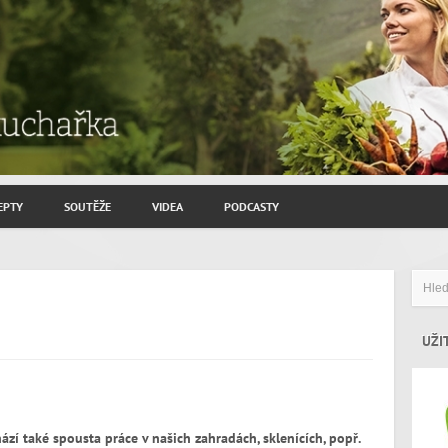
EPTY
SOUTĚŽE
VIDEA
PODCASTY
ROZHOVORY JIŘÍ SAVINEC
ZAHRADNIČENÍ
ZAJÍMAVÍ HOSTÉ
UŽI
hází také spousta práce v našich zahradách, sklenících, popř.