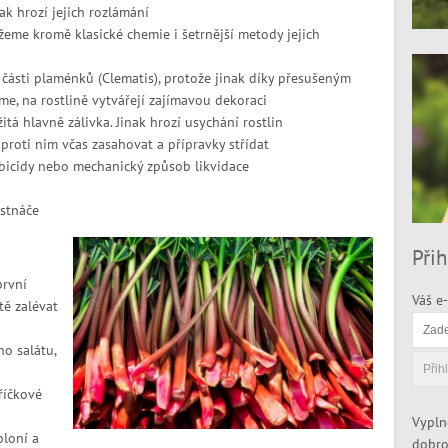
ak hrozí jejich rozlámání
žeme kromě klasické chemie i šetrnější metody jejich
části plaménků (Clematis), protože jinak díky přesušeným
e, na rostlině vytvářejí zajímavou dekoraci
tá hlavně zálivka. Jinak hrozí usychání rostlin
 proti nim včas zasahovat a přípravky střídat
rbicidy nebo mechanický způsob likvidace
stnáče
Přih
první
Váš e-
ě zalévat
ho salátu,
říčkové
Vypln
loní a
dobro