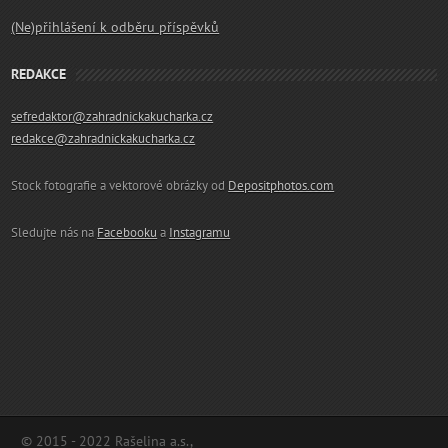
(Ne)přihlášení k odběru příspěvků
REDAKCE
sefredaktor@zahradnickakucharka.cz
redakce@zahradnickakucharka.cz
Stock fotografie a vektorové obrázky od
Depositphotos.com
Sledujte nás na
Facebooku
a
Instagramu
© 2015 - 2022 Rašelina a.s.,