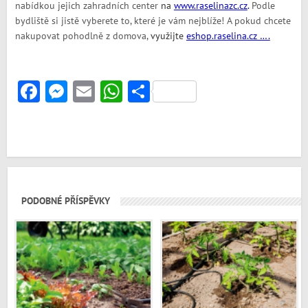
nabídkou jejich zahradních center
na
www.raselinazc.cz
.
Podle
bydliště si jistě vyberete to, které je vám nejblíže! A pokud chcete
nakupovat pohodlně z domova,
využijte
eshop.raselina.cz ….
Facebook
Messenger
Email
WhatsApp
Share
PODOBNÉ PŘÍSPĚVKY