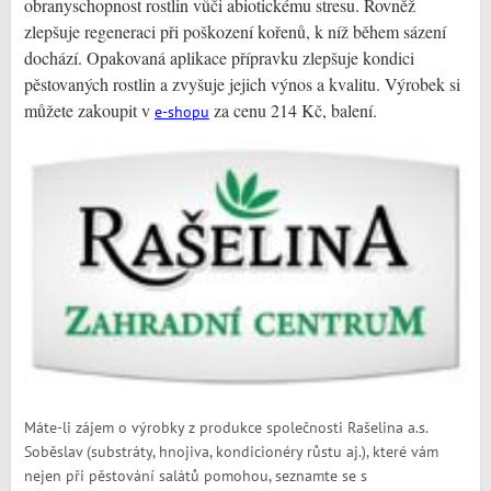
obranyschopnost rostlin vůči abiotickému stresu. Rovněž
zlepšuje regeneraci při poškození kořenů, k níž během sázení
dochází. Opakovaná aplikace přípravku zlepšuje kondici
pěstovaných rostlin a zvyšuje jejich výnos a kvalitu. Výrobek si
můžete zakoupit v
za cenu 214 Kč, balení.
e-shopu
Máte-li zájem o výrobky z produkce společnosti Rašelina a.s.
Soběslav (substráty, hnojiva, kondicionéry růstu aj.), které vám
nejen při pěstování salátů pomohou, seznamte se s