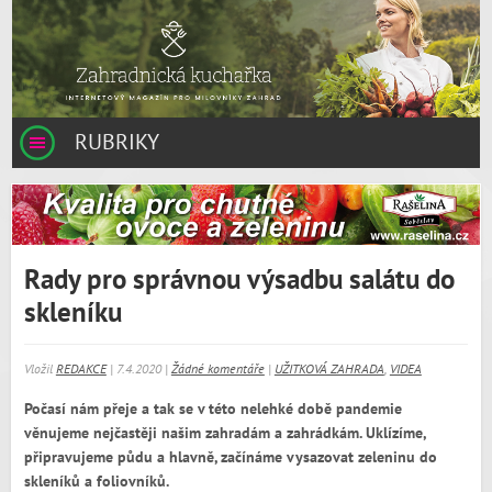
RUBRIKY
Rady pro správnou výsadbu salátu do
skleníku
Vložil
REDAKCE
| 7.4.2020 |
Žádné komentáře
|
UŽITKOVÁ ZAHRADA
,
VIDEA
Počasí nám přeje a tak se v této nelehké době pandemie
věnujeme nejčastěji našim zahradám a zahrádkám. Uklízíme,
připravujeme půdu a hlavně, začínáme vysazovat zeleninu do
skleníků a foliovníků.