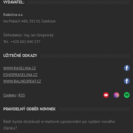
VYDAVATEL:
Rašelina a.s.
Na Pískách 488, 392 01 Soběslav
Šéfredaktor: Ing. Jan Stropnický
Tel.: +420 602 840 237
UŽITEČNÉ ODKAZY
WWW.RASELINA.CZ
ESHOP.RASELINA.CZ
WWW.BALNEOPEAT.CZ
Cookies
|
RSS
PRAVIDELNÝ ODBĚR NOVINEK
Rádi byste dostávali e-mailové upozornění po vydání nového
článku?