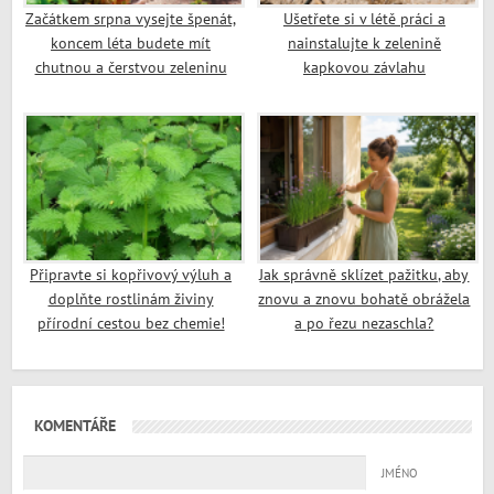
Začátkem srpna vysejte špenát,
Ušetřete si v létě práci a
koncem léta budete mít
nainstalujte k zelenině
chutnou a čerstvou zeleninu
kapkovou závlahu
Připravte si kopřivový výluh a
Jak správně sklízet pažitku, aby
doplňte rostlinám živiny
znovu a znovu bohatě obrážela
přírodní cestou bez chemie!
a po řezu nezaschla?
KOMENTÁŘE
JMÉNO