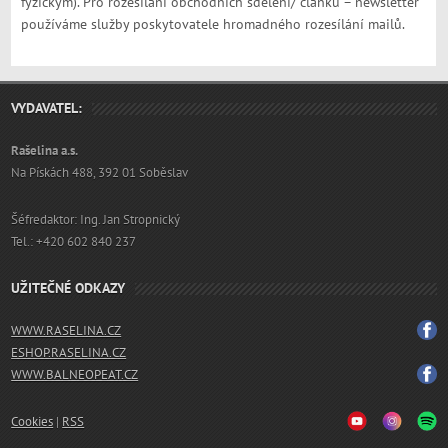
fyzickým). Pro rozesílání obchodních sdělení/ článků – newsletter
používáme služby poskytovatele hromadného rozesílání mailů.
VYDAVATEL:
Rašelina a.s.
Na Pískách 488, 392 01 Soběslav
Šéfredaktor: Ing. Jan Stropnický
Tel.: +420 602 840 237
UŽITEČNÉ ODKAZY
WWW.RASELINA.CZ
ESHOP.RASELINA.CZ
WWW.BALNEOPEAT.CZ
Cookies
|
RSS