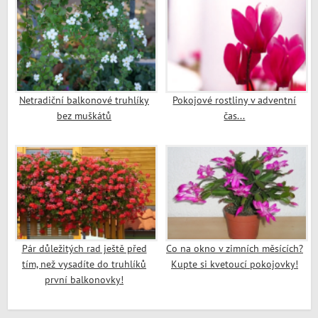
Netradiční balkonové truhlíky
Pokojové rostliny v adventní
bez muškátů
čas...
Pár důležitých rad ještě před
Co na okno v zimních měsících?
tím, než vysadíte do truhlíků
Kupte si kvetoucí pokojovky!
první balkonovky!