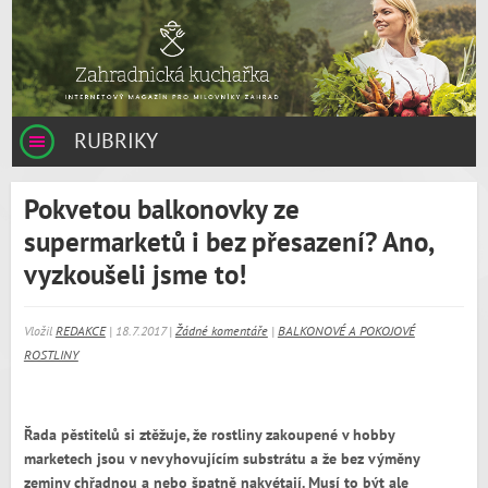
RUBRIKY
Pokvetou balkonovky ze
supermarketů i bez přesazení? Ano,
vyzkoušeli jsme to!
Vložil
REDAKCE
| 18.7.2017 |
Žádné komentáře
|
BALKONOVÉ A POKOJOVÉ
ROSTLINY
Řada pěstitelů si ztěžuje, že rostliny zakoupené v hobby
marketech jsou v nevyhovujícím substrátu a že bez výměny
zeminy chřadnou a nebo špatně nakvétají. Musí to být ale