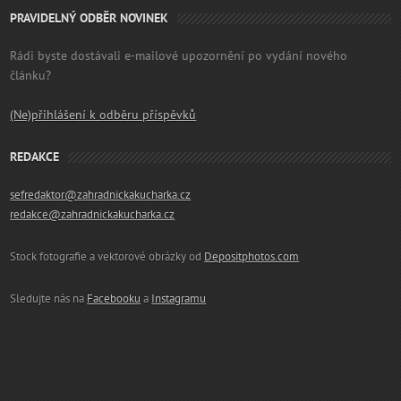
PRAVIDELNÝ ODBĚR NOVINEK
Rádi byste dostávali e-mailové upozornění po vydání nového
článku?
(Ne)přihlášení k odběru příspěvků
REDAKCE
sefredaktor@zahradnickakucharka.cz
redakce@zahradnickakucharka.cz
Stock fotografie a vektorové obrázky od
Depositphotos.com
Sledujte nás na
Facebooku
a
Instagramu