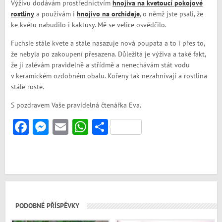
Výživu dodávám prostřednictvím
hnojiva na kvetoucí pokojové
rostliny
a používám i
hnojivo na orchideje
, o němž jste psali, že
ke květu nabudilo i kaktusy. Mě se velice osvědčilo.
Fuchsie stále kvete a stále nasazuje nová poupata a to i přes to,
že nebyla po zakoupení přesazena. Důležitá je výživa a také fakt,
že ji zalévám pravidelně a střídmě a nenechávám stát vodu
v keramickém ozdobném obalu. Kořeny tak nezahnívají a rostlina
stále roste.
S pozdravem Vaše pravidelná čtenářka Eva.
Facebook
Messenger
Email
WhatsApp
Share
PODOBNÉ PŘÍSPĚVKY