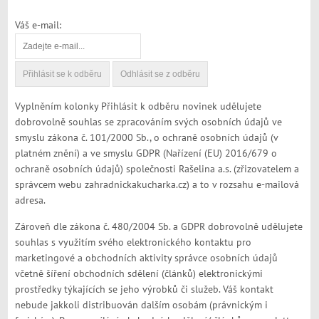
Váš e-mail:
Vyplněním kolonky Přihlásit k odběru novinek udělujete
dobrovolně souhlas se zpracováním svých osobních údajů ve
smyslu zákona č. 101/2000 Sb., o ochraně osobních údajů (v
platném znění) a ve smyslu GDPR (Nařízení (EU) 2016/679 o
ochraně osobních údajů) společnosti Rašelina a.s. (zřizovatelem a
správcem webu zahradnickakucharka.cz) a to v rozsahu e-mailová
adresa.
Zároveň dle zákona č. 480/2004 Sb. a GDPR dobrovolně udělujete
souhlas s využitím svého elektronického kontaktu pro
marketingové a obchodních aktivity správce osobních údajů
včetně šíření obchodních sdělení (článků) elektronickými
prostředky týkajících se jeho výrobků či služeb. Váš kontakt
nebude jakkoli distribuován dalším osobám (právnickým i