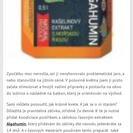
Zpočátku moc nerostla, asi jí nevyhovovalo problematické jaro, a
nebo stanoviště na jižním okně. V polovině května jsem ji proto
začala stimulovat a hnojit vašimi přípravky a postavila na okno
do ložnice a následně na balkon, který je orientován na východ.
Sami můžete posoudit, jak krásně kvete. A jak se o ni starám?
Důležitá je pravidelná zálivka, střídmě 2x denně. K té je nutné
přidat kondiciace postřikem a zálivkou řasovým extraktem
Algahumin
, který přidávám do zálivky dle návodu jedenkráte za
14 dnů. A v časových mezerách používám tento preparát také