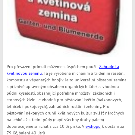
Pro přesazení primulí můžeme s úspěchem použít
Zahradní a
květinovou zeminu
. Ta je vyrobena mícháním a tříděním rašelin,
kompostu a vápenatých hnojiv. Je to univerzální pěstební zemina
s příznivě upraveným obsahem organických látek, s vhodnou
půdní kyselostí, obsahující potřebné množství základních i
stopových živin. Je vhodná pro pěstování květin (balkonových,
letniček i pokojových), zahradních rostlin i zeleniny. Pro
pěstování některých druhů květinových kultur zvlášť náročných
na lehké až střední půdy (např. všechny druhy palem)
doporučujeme smíchat s cca 10 % písku. V
e-shopu
k dostání za
79 Kč, balení 40 litrů