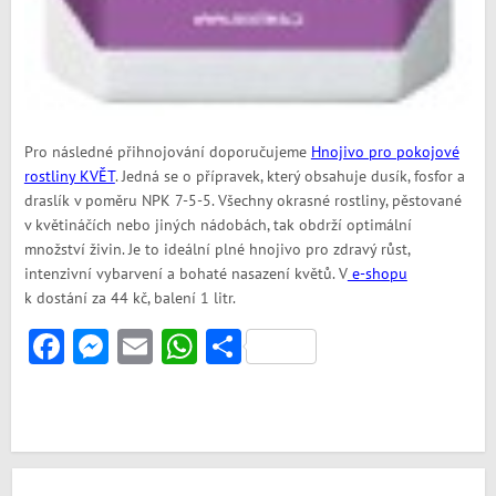
Pro následné přihnojování doporučujeme
Hnojivo pro pokojové
rostliny KVĚT
. Jedná se o přípravek, který obsahuje dusík, fosfor a
draslík v poměru NPK 7-5-5. Všechny okrasné rostliny, pěstované
v květináčích nebo jiných nádobách, tak obdrží optimální
množství živin. Je to ideální plné hnojivo pro zdravý růst,
intenzivní vybarvení a bohaté nasazení květů. V
e-shopu
k dostání za 44 kč, balení 1 litr.
Facebook
Messenger
Email
WhatsApp
Share