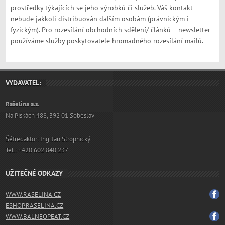
prostředky týkajících se jeho výrobků či služeb. Váš kontakt
nebude jakkoli distribuován dalším osobám (právnickým i
fyzickým). Pro rozesílání obchodních sdělení/ článků – newsletter
používáme služby poskytovatele hromadného rozesílání mailů.
VYDAVATEL:
Rašelina a.s.
Na Pískách 488, 392 01 Soběslav
Šéfredaktor: Ing. Jan Stropnický
Tel.: +420 602 840 237
UŽITEČNÉ ODKAZY
WWW.RASELINA.CZ
ESHOP.RASELINA.CZ
WWW.BALNEOPEAT.CZ