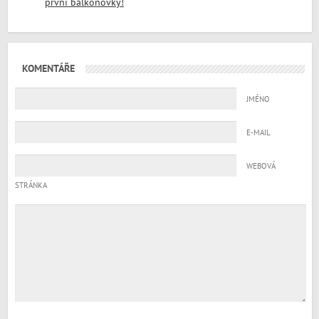
první balkonovky!
KOMENTÁŘE
JMÉNO
E-MAIL
WEBOVÁ
STRÁNKA