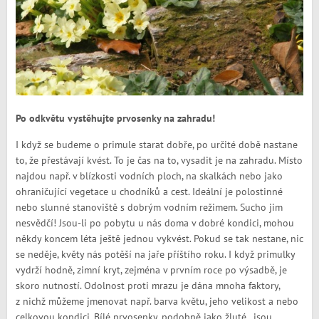
Po odkvětu vystěhujte prvosenky na zahradu!
I když se budeme o primule starat dobře, po určité době nastane
to, že přestávají kvést. To je čas na to, vysadit je na zahradu. Místo
najdou např. v blízkosti vodních ploch, na skalkách nebo jako
ohraničující vegetace u chodníků a cest. Ideální je polostinné
nebo slunné stanoviště s dobrým vodním režimem. Sucho jim
nesvědčí! Jsou-li po pobytu u nás doma v dobré kondici, mohou
někdy koncem léta ještě jednou vykvést. Pokud se tak nestane, nic
se neděje, květy nás potěší na jaře příštího roku. I když primulky
vydrží hodně, zimní kryt, zejména v prvním roce po výsadbě, je
skoro nutností. Odolnost proti mrazu je dána mnoha faktory,
z nichž můžeme jmenovat např. barva květu, jeho velikost a nebo
celkovou kondici. Bílé prvosenky, podobně jako žluté, jsou