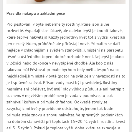
Pravidla nákupu a základní péče
Pro pěstování v bytě neberme ty rostliny, které jsou silně
rozkvetlé. Vypadají sice lákavě, ale daleko lepší je koupit takové,
které teprve nakvétají! Každý jednotlivý květ totiž vydrží kvést asi
jen necelý týden, průběžně ale přirůstají nové. Primulím se daří
nejlépe v chladnějším a světlém stanovišti, umístění na parapetu
těsně u ústředního topení dobré rozhodně není. Nejlepší je okno
v ložnici nebo dokonce v nevytápěné chodbě. Ale kdo z nás
takovou má! Pěstovat primule bychom tedy měli alespoň na co
nejchladnějším místě v bytě (pozor na světlo) a v návaznosti na to
je i správně zalévat. Přísun vody musí být pravidelný. Rostliny
nesmíme ani přelévat, byť mají rády vlhkou půdu, ale ani netrápit
suchem. A největším problémem je voda v podmisce, to pak
zahnívají kořeny a primule chřadnou. Odkvetlé stvoly se
zasychajícími květy pravidelně odstraňujte, jenom tak bude
primule stále znovu a znovu nakvétat. Ve správných podmínkách
na dobrém stanovišti při teplotách 15–20 °C vydrží rostlina kvést
asi 3–5 týdnů. Pokud je teplota vyšší, doba květu se zkracuje, a