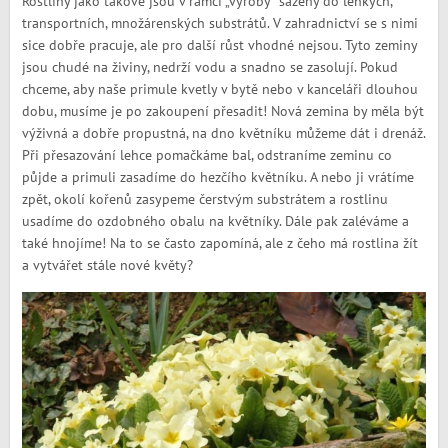
Rostliny jako takové jsou v rámci „výroby“ sázeny do lehkých,
transportních, množárenských substrátů. V zahradnictví se s nimi
sice dobře pracuje, ale pro další růst vhodné nejsou. Tyto zeminy
jsou chudé na živiny, nedrží vodu a snadno se zasolují. Pokud
chceme, aby naše primule kvetly v bytě nebo v kanceláři dlouhou
dobu, musíme je po zakoupení přesadit! Nová zemina by měla být
výživná a dobře propustná, na dno květníku můžeme dát i drenáž.
Při přesazování lehce pomačkáme bal, odstraníme zeminu co
půjde a primuli zasadíme do hezčího květníku. A nebo ji vrátíme
zpět, okolí kořenů zasypeme čerstvým substrátem a rostlinu
usadíme do ozdobného obalu na květníky. Dále pak zaléváme a
také hnojíme! Na to se často zapomíná, ale z čeho má rostlina žít
a vytvářet stále nové květy?