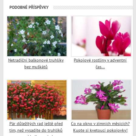
PODOBNÉ PŘÍSPĚVKY
Netradiční balkonové truhlíky
Pokojové rostliny v adventní
bez muškátů
čas...
Pár důležitých rad ještě před
Co na okno v zimních měsících?
tím, než vysadíte do truhlíků
Kupte si kvetoucí pokojovky!