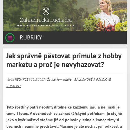
RUBRIKY
Jak správně pěstovat primule z hobby
marketu a proč je nevyhazovat?
Vložil
REDAKCE
| 22.2.2017 |
Žádné komentáře
|
BALKONOVÉ A POKOJOVÉ
ROSTLINY
Tyto rostliny patří neodmyslitelně ke každému jaru a ne jinak je
tomu i letos. V obchodech se zahrádkářskými potřebami je stejně
jako v květinářství vídáme již od poloviny ledna a konec zimy si
bez nich neumíme představit. Musíme je ale nechat jen odkvést a